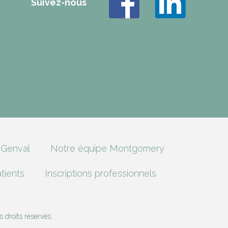
Suivez-nous
 Genval
Notre équipe Montgomery
atients
Inscriptions professionnels
 droits réservés.