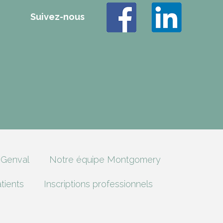
Suivez-nous
 Genval
Notre équipe Montgomery
atients
Inscriptions professionnels