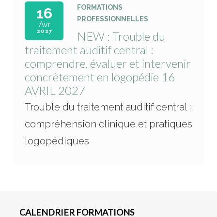
FORMATIONS
16
PROFESSIONNELLES
Avr
2027
NEW : Trouble du
traitement auditif central :
comprendre, évaluer et intervenir
concrètement en logopédie 16
AVRIL 2027
Trouble du traitement auditif central :
compréhension clinique et pratiques
logopédiques
Année
Mois
Mois
Année
précédente
précédent
suivant
suivante
CALENDRIER FORMATIONS